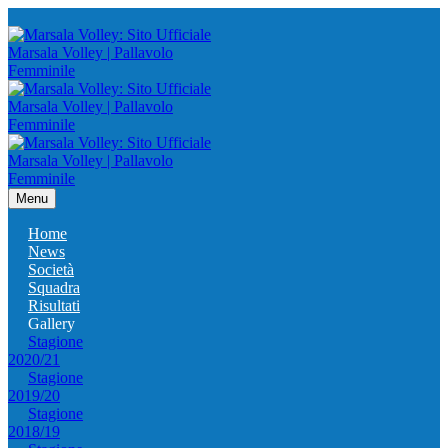
Menu
Home
News
Società
Squadra
Risultati
Gallery
Stagione
2020/21
Stagione
2019/20
Stagione
2018/19