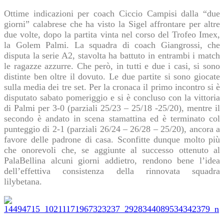
Ottime indicazioni per coach Ciccio Campisi dalla “due
giorni” calabrese che ha visto la Sigel affrontare per altre
due volte, dopo la partita vinta nel corso del Trofeo Imex,
la Golem Palmi. La squadra di coach Giangrossi, che
disputa la serie A2, stavolta ha battuto in
entrambi i match
le ragazze azzurre. Che però, in tutti e due i casi, si sono
distinte ben oltre il dovuto. Le due partite si sono giocate
sulla media dei tre set. Per la cronaca il primo incontro si è
disputato sabato pomeriggio e si è concluso con la vittoria
di Palmi per 3-0 (parziali 25/23 – 25/18 -25/20), mentre il
secondo è andato in scena stamattina ed è terminato col
punteggio di 2-1 (parziali 26/24 – 26/28 – 25/20), ancora a
favore delle padrone di casa. Sconfitte dunque molto più
che onorevoli che, se aggiunte al successo ottenuto al
PalaBellina alcuni giorni addietro, rendono bene l’idea
dell’effettiva consistenza della rinnovata squadra
lilybetana.