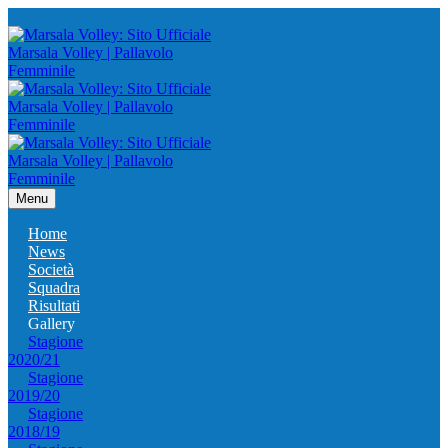
Menu
Home
News
Società
Squadra
Risultati
Gallery
Stagione
2020/21
Stagione
2019/20
Stagione
2018/19