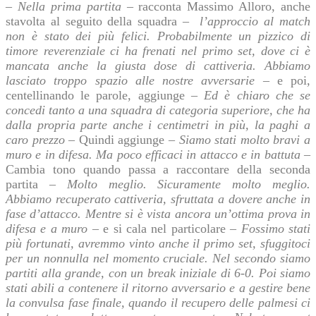
–
Nella prima partita
– racconta Massimo Alloro, anche
stavolta al seguito della squadra –
l’approccio al match
non è stato dei più felici. Probabilmente un pizzico di
timore reverenziale ci ha frenati nel primo set, dove ci è
mancata anche la giusta dose di cattiveria. Abbiamo
lasciato troppo spazio alle nostre avversarie –
e poi,
centellinando le parole, aggiunge –
Ed è chiaro che se
concedi tanto a una squadra di categoria superiore, che ha
dalla propria parte anche i centimetri in più, la paghi a
caro prezzo
– Quindi aggiunge –
Siamo stati molto bravi a
muro e in difesa. Ma poco efficaci in attacco e in battuta
–
Cambia tono quando passa a raccontare della seconda
partita –
Molto meglio. Sicuramente molto meglio.
Abbiamo recuperato cattiveria, sfruttata a dovere anche in
fase d’attacco. Mentre si è vista ancora un’ottima prova in
difesa e a muro
– e si cala nel particolare –
Fossimo stati
più fortunati, avremmo vinto anche il primo set, sfuggitoci
per un nonnulla nel momento cruciale. Nel secondo siamo
partiti alla grande, con un break iniziale di 6-0. Poi siamo
stati abili a contenere il ritorno avversario e a gestire bene
la convulsa fase finale, quando il recupero delle palmesi ci