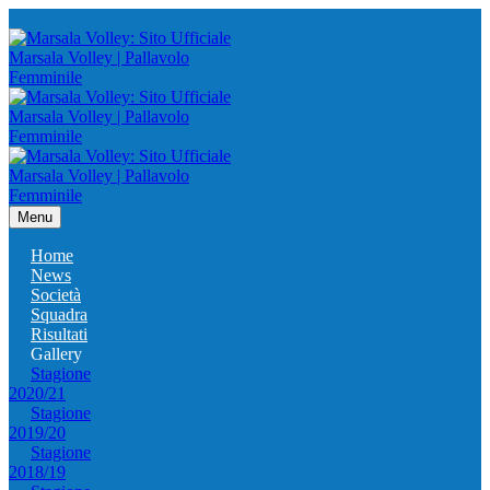
Menu
Home
News
Società
Squadra
Risultati
Gallery
Stagione
2020/21
Stagione
2019/20
Stagione
2018/19