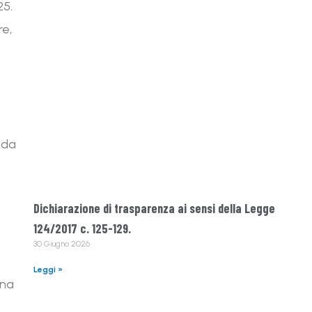
25.
re,
 da
Dichiarazione di trasparenza ai sensi della Legge
124/2017 c. 125-129.
30 Giugno 2026
Leggi »
una