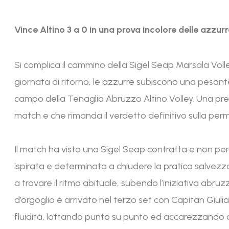
Vince Altino 3 a 0 in una prova incolore delle azzur
Si complica il cammino della Sigel Seap Marsala Volle
giornata di ritorno, le azzurre subiscono una pesan
campo della Tenaglia Abruzzo Altino Volley. Una pre
match e che rimanda il verdetto definitivo sulla pe
Il match ha visto una Sigel Seap contratta e non perve
ispirata e determinata a chiudere la pratica salvezza 
a trovare il ritmo abituale, subendo l’iniziativa abr
d’orgoglio è arrivato nel terzo set con Capitan Giu
fluidità, lottando punto su punto ed accarezzando c