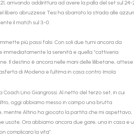
1, arrivando addirittura ad avere la palla del set sul 24-
l libero abruzzese Tesi ha sbarrato la strada alle azzur
ente il match sul 3-0.
mmette più passi falsi. Con soli due turni ancora da
re immediatamente la serenità e quella “cattiveria
e. Il destino è ancora nelle mani delle lilibetane, attese
asferta di Modena e l’ultima in casa contro Imola.
 Coach Lino Giangrossi. Al netto del terzo set, in cui
altro, oggi abbiamo messo in campo una brutta
, mentre Altino ha giocato la partita che mi aspettavo,
ime uscite. Ora abbiamo ancora due gare, una in casa e 
n complicarci la vita”.