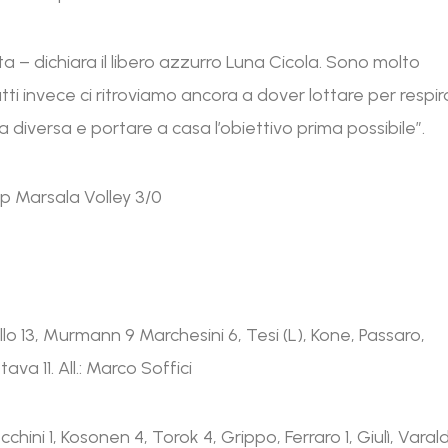
ta – dichiara il libero azzurro Luna Cicola. Sono molto
ti invece ci ritroviamo ancora a dover lottare per respir
 diversa e portare a casa l’obiettivo prima possibile”.
ap Marsala Volley 3/0
llo 13, Murmann 9 Marchesini 6, Tesi (L), Kone, Passaro,
ava 11. All.: Marco Soffici
hini 1, Kosonen 4, Torok 4, Grippo, Ferraro 1, Giulì, Varal