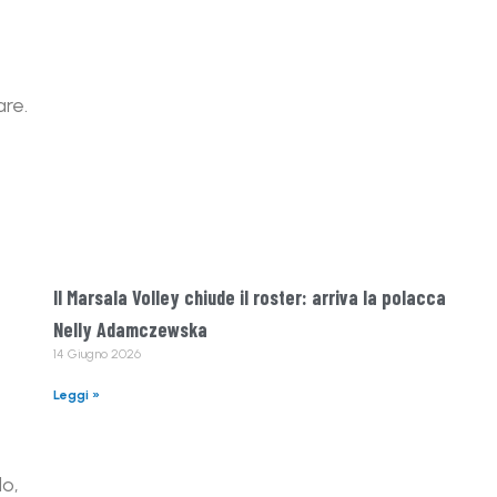
are.
Il Marsala Volley chiude il roster: arriva la polacca
Nelly Adamczewska
14 Giugno 2026
Leggi »
do,