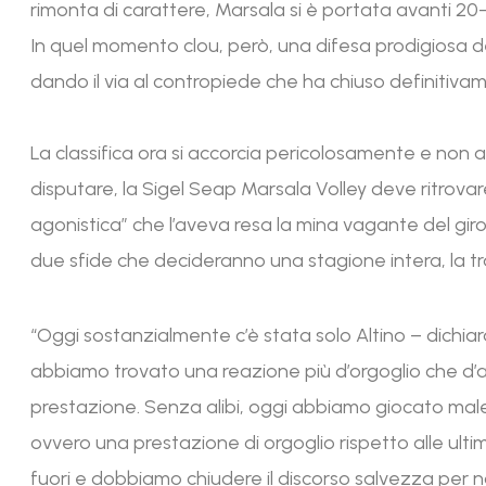
rimonta di carattere, Marsala si è portata avanti 20-2
In quel momento clou, però, una difesa prodigiosa de
dando il via al contropiede che ha chiuso definitivam
La classifica ora si accorcia pericolosamente e non a
disputare, la Sigel Seap Marsala Volley deve ritrova
agonistica” che l’aveva resa la mina vagante del giron
due sfide che decideranno una stagione intera, la tr
“Oggi sostanzialmente c’è stata solo Altino – dichiara
abbiamo trovato una reazione più d’orgoglio che d’
prestazione. Senza alibi, oggi abbiamo giocato male
ovvero una prestazione di orgoglio rispetto alle ult
fuori e dobbiamo chiudere il discorso salvezza per no