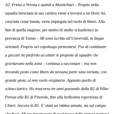
A2. Prima a Verona e quindi a Montichiari
– Proprio nella
squadra bresciana la sua carriera viene a trovarsi a un bivio: lei,
cresciuta come banda, viene impiegata nel ruolo di libero. Alla
fine di quella stagione, per motivi di studio si trasferisce in
provincia di Torino –
Mi sono iscritta all’Università, in lingue
orientali. Proprio nel capoluogo piemontese. Pur di continuare
a giocare ho preferito accettare le proposte di squadre che
gravitavano nella zona
– continua a raccontare –
ma non
trovando posto come libero da nessuna parte sono tornata, con
grande gioia, al mio ruolo originario. Appunto quello di
schiacciatrice. Ho trascorso tre anni passando dalla B2 di Villar
Perosa alla B1 di Pinerolo, fino alla bellissima esperienza di
Chieri. Ancora in B1. E’ stata un’ottima annata, sia sul campo
che fuori. Mi ero innamorata di quel paese della cintura torinese