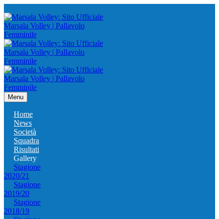
Menu
Home
News
Società
Squadra
Risultati
Gallery
Stagione
2020/21
Stagione
2019/20
Stagione
2018/19