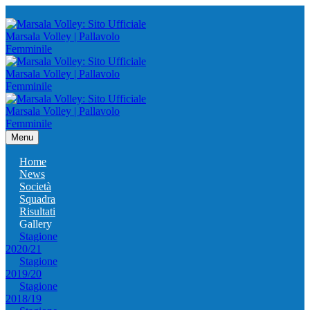
Menu
Home
News
Società
Squadra
Risultati
Gallery
Stagione
2020/21
Stagione
2019/20
Stagione
2018/19