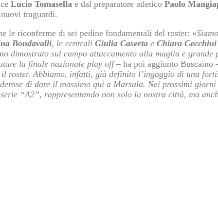
vice
Lucio Tomasella
e dal preparatore atletico
Paolo Mangia
 nuovi traguardi.
he le riconferme di sei pedine fondamentali del roster: «
Siamo
na Bondavalli
, le centrali
Giulia Caserta
e
Chiara Cecchini
no dimostrato sul campo attaccamento alla maglia e grande pro
tare la finale nazionale play off
– ha poi aggiunto Buscaino
 roster. Abbiamo, infatti, già definito l’ingaggio di una forti
esiderose di dare il massimo qui a Marsala. Nei prossimi giorn
serie “A2”, rappresentando non solo la nostra città, ma anche