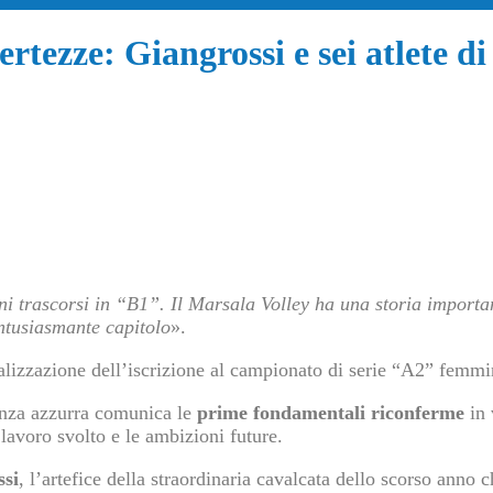
certezze: Giangrossi e sei atlete d
trascorsi in “B1”. Il Marsala Volley ha una storia important
entusiasmante capitolo
».
alizzazione dell’iscrizione al campionato di serie “A2” femmi
enza azzurra comunica le
prime fondamentali riconferme
in 
 lavoro svolto e le ambizioni future.
ssi
, l’artefice della straordinaria cavalcata dello scorso anno 