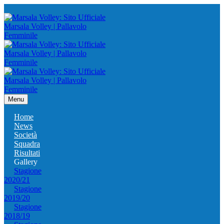
Menu
Home
News
Società
Squadra
Risultati
Gallery
Stagione
2020/21
Stagione
2019/20
Stagione
2018/19