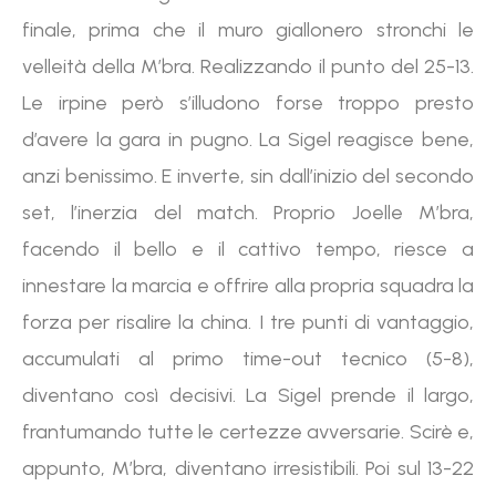
finale, prima che il muro giallonero stronchi le
velleità della M’bra. Realizzando il punto del 25-13.
Le irpine però s’illudono forse troppo presto
d’avere la gara in pugno. La Sigel reagisce bene,
anzi benissimo. E inverte, sin dall’inizio del secondo
set, l’inerzia del match. Proprio Joelle M’bra,
facendo il bello e il cattivo tempo, riesce a
innestare la marcia e offrire alla propria squadra la
forza per risalire la china. I tre punti di vantaggio,
accumulati al primo time-out tecnico (5-8),
diventano così decisivi. La Sigel prende il largo,
frantumando tutte le certezze avversarie. Scirè e,
appunto, M’bra, diventano irresistibili. Poi sul 13-22