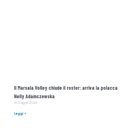
Il Marsala Volley chiude il roster: arriva la polacca
Nelly Adamczewska
14 Giugno 2026
Leggi »