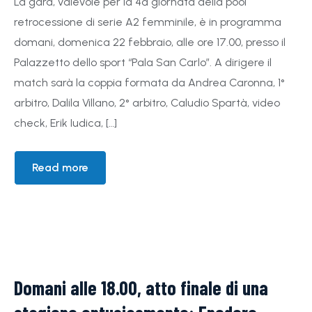
La gara, valevole per la 4ª giornata della pool
retrocessione di serie A2 femminile, è in programma
domani, domenica 22 febbraio, alle ore 17.00, presso il
Palazzetto dello sport “Pala San Carlo”. A dirigere il
match sarà la coppia formata da Andrea Caronna, 1°
arbitro, Dalila Villano, 2° arbitro, Caludio Spartà, video
check, Erik Iudica, […]
Read more
Domani alle 18.00, atto finale di una