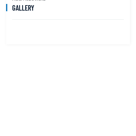
GALLERY
Partita IVA: 02602230811
Privacy
|
Cookie
Powered by Bussolaweb